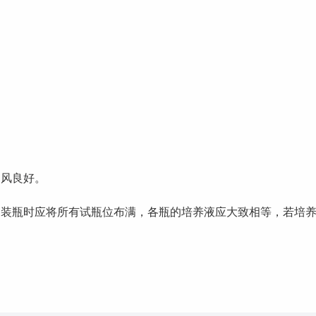
通风良
好。
，装瓶时应将所有试瓶位布满，各瓶的培养液应大致相等，若培