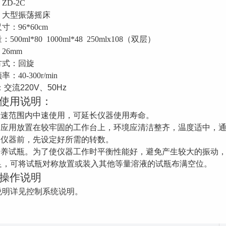
：
ZD-2C
：
大型振荡
摇床
尺寸：
96
*60
cm
：500ml*
8
0 1000ml*
48 250mlx108（双层）
2
6
mm
方式：回旋
频率：
40-300r/min
：交流220V、50Hz
使用说明：
在转速范围内中速使用，可延长仪器使用寿命。
仪器应用放置在较牢固的工作台上，环境应清洁整齐，温度适中，
用仪器前，先
设定好所需的转数。
装培养试瓶。为了使仪器工作时平衡性能好，避免产生较大的振动
足，可将试瓶对称放置或装入其他等量溶液的试瓶布满空位。
操作说明
说明详见控制系统说明。