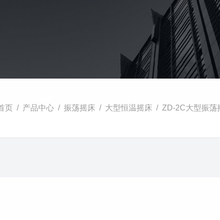
首页
/
产品中心
/
振荡摇床
/
大型恒温摇床
/ ZD-2C大型振