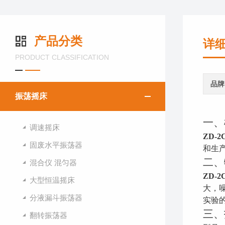
产品分类
详
PRODUCT CLASSIFICATION
品牌
振荡摇床
一、
调速摇床
ZD-2
固废水平振荡器
和生
二、
混合仪 混匀器
ZD-2
大型恒温摇床
大，
分液漏斗振荡器
实验
三、
翻转振荡器