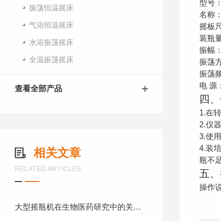
型号
振荡恒温摇床
名称
气浴恒温摇床
摇板
装瓶量
水浴振荡摇床
振幅：
全温振荡摇床
振荡
振荡
电 源
查看全部产品
四、
1.
2.
3.使
4.
相关文章
瓶不
RELATED ARTICLES
五、
操作
大型摇瓶机在生物医药研究中的关键作用