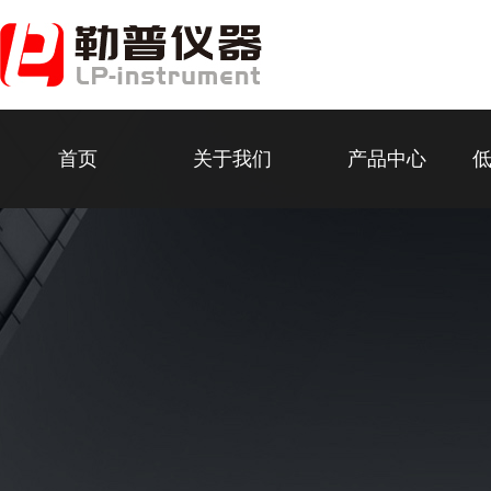
首页
关于我们
产品中心