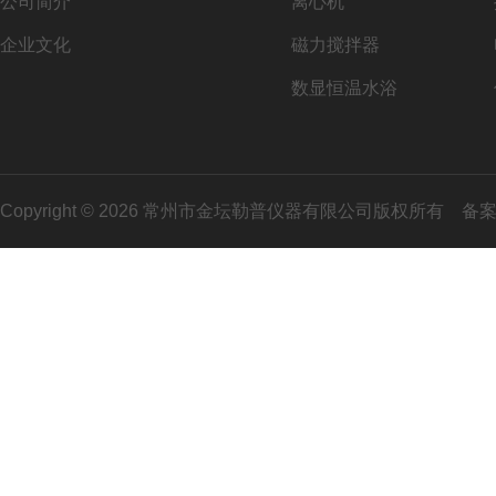
公司简介
离心机
企业文化
磁力搅拌器
数显恒温水浴
Copyright © 2026 常州市金坛勒普仪器有限公司版权所有
备案