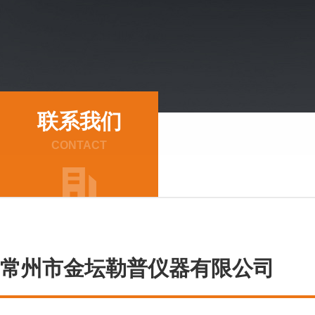
联系我们
CONTACT
常州市金坛勒普仪器有限公司