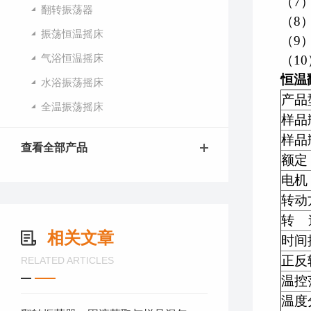
（7
翻转振荡器
（8
振荡恒温摇床
（9
气浴恒温摇床
（1
恒温
水浴振荡摇床
产品
全温振荡摇床
样品
样品
查看全部产品
额定
电机
转动
转 
相关文章
时间
正反
RELATED ARTICLES
温控
温度