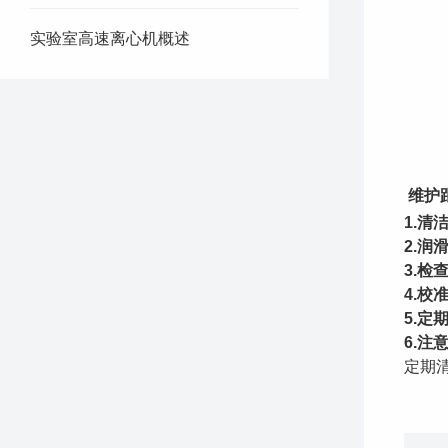
实验室高速离心机概述
维护
1.清
2.润
3.检
4.校
5.定
6.注
定期