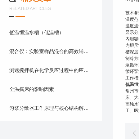
RELATED ARTICLES
技术参
温度范
温度波
低温恒温水槽（低温槽）
显示分
内胆容
内胆尺寸
混合仪：实验室样品混合的高效辅助设备
槽深度:
制冷方
泵循环
测速搅拌机在化学反应过程中的应用与效率提升
循环泵流
工作槽开
低温恒温
全温摇床的影响因素
常州市
床、大
高纯水
匀浆分散器工作原理与核心结构解析：转子-定子系统的动力学优化
工、医