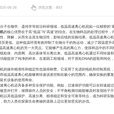
5-06-26
浏览次数：803
子生物学、遗传学等前沿科研领域，低温高速离心机宛如一位精密的“幕
机
的核心优势在于其“低温”与“高速”的结合。在生物样品的处理过程中
性、降解，从而失去其生物活性，影响后续的实验结果。低温高速离心机
℃甚至更低。这种低温环境有效抑制了生物分子的热运动，减少了因温度
温高速离心机的另一大亮点。它能够产生高的离心力，使得样品中的不同
线粒体、内质网、高尔基体等分离出来。低温高速离心机通过不同转速和
功能提供了纯净的样本。在基因工程领域，对于质粒DNA的提取和纯化，
的操作精准性和稳定性也值得称赞。它采用了先进的电机和控制系统，
而低温高速离心机能够将转速误差控制在极小的范围内，确保实验的重复
延长设备的使用寿命。
离心机还具备多种安全保护功能。例如，过速保护功能可以在转速超过
被意外打开，保障操作人员的安全；不平衡检测功能能够及时发现转子不
以其低温保护、高速分离、精准稳定和安全可靠等特点，成为科研实验
，助力人类在探索生命奥秘的道路上迈出更加坚实的步伐。