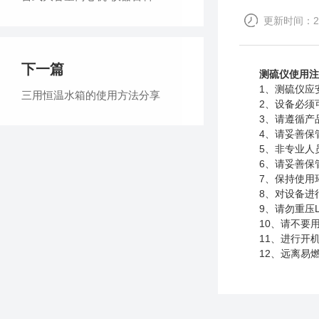
更新时间：202
下一篇
测硫仪使用注
1、测硫仪应安
三用恒温水箱的使用方法分享
2、设备必须可
3、请遵循产品
4、请妥善保管
5、非专业人员
6、请妥善保管
7、保持使用环
8、对设备进行
9、请勿重压LC
10、请不要用尖
11、进行开机
12、远离易燃