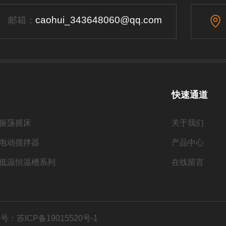
caohui_343648060@qq.com
邮箱：
快速通道
振荡摇床
关于我们
电动搅拌器
产品中心
低温恒温槽系列
在线留言
号：苏ICP备19015520号-1