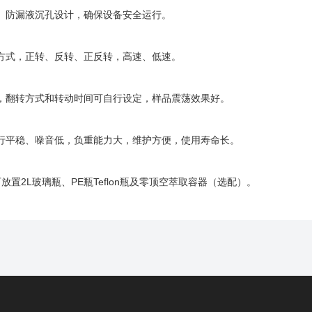
、防漏液沉孔设计，确保设备安全运行。
方式，正转、反转、正反转，高速、低速。
，翻转方式和转动时间可自行设定，样品震荡效果好。
行平稳、噪音低，负重能力大，维护方便，使用寿命长。
放置2L玻璃瓶、PE瓶Teflon瓶及零顶空萃取容器（选配）。